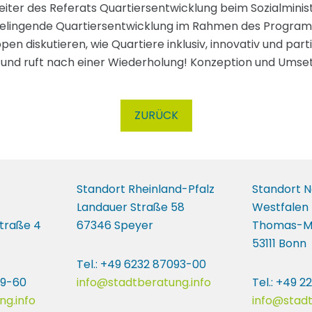
Leiter des Referats Quartiersentwicklung beim Sozialmini
elingende Quartiersentwicklung im Rahmen des Programms
 diskutieren, wie Quartiere inklusiv, innovativ und parti
lg und ruft nach einer Wiederholung! Konzeption und Umse
ZURÜCK
Standort Rheinland-Pfalz
Standort N
Landauer Straße 58
Westfalen
traße 4
67346 Speyer
Thomas-M
53111 Bonn
Tel.: +49 6232 87093-00
49-60
info@stadtberatung.info
Tel.: +49 
ng.info
info@stadt